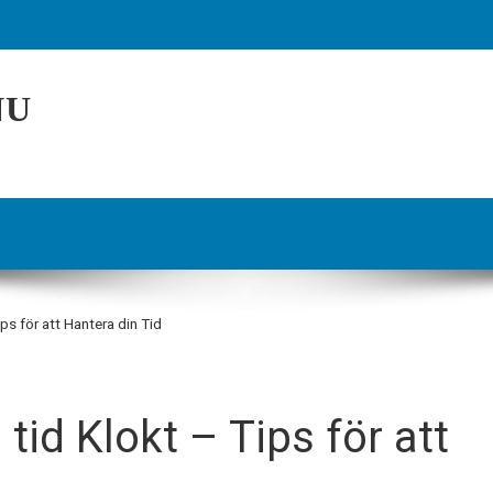
NU
ps för att Hantera din Tid
tid Klokt – Tips för att