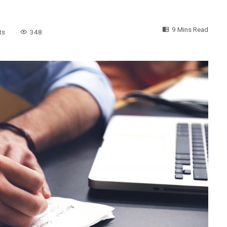
9 Mins Read
ts
348