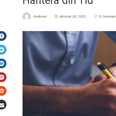
Hantera din Tid
Icedover
oktober 30, 2022
0 Commen
Facebook
Twitter
LinkedIn
Pinterest
Stumbleupon
Email