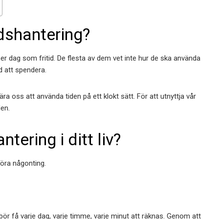
dshantering?
er dag som fritid. De flesta av dem vet inte hur de ska använda
id att spendera.
ra oss att använda tiden på ett klokt sätt. För att utnyttja vår
den.
tering i ditt liv?
göra någonting.
 bör få varje dag, varje timme, varje minut att räknas. Genom att